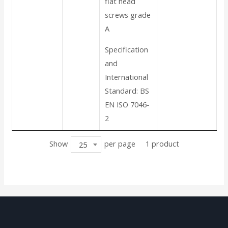
flat head
screws grade
A
Specification
and
International
Standard: BS
EN ISO 7046-
2
Show
per page
1 product
25