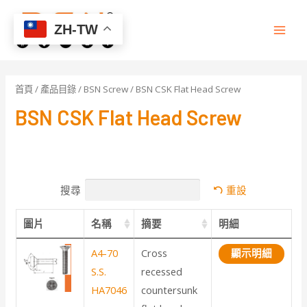
Skip
to
ZH-TW
Main
content
Men
首頁
/
產品目錄
/
BSN Screw
/ BSN CSK Flat Head Screw
BSN CSK Flat Head Screw
搜尋
重設
圖片
名稱
摘要
明細
A4-70
Cross
顯示明細
S.S.
recessed
HA7046
countersunk